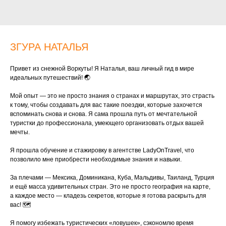
ЗГУРА НАТАЛЬЯ
Привет из снежной Воркуты! Я Наталья, ваш личный гид в мире
идеальных путешествий! 🌏
Мой опыт — это не просто знания о странах и маршрутах, это страсть
к тому, чтобы создавать для вас такие поездки, которые захочется
вспоминать снова и снова. Я сама прошла путь от мечтательной
туристки до профессионала, умеющего организовать отдых вашей
мечты.
Я прошла обучение и стажировку в агентстве LadyOnTravel, что
позволило мне приобрести необходимые знания и навыки.
За плечами — Мексика, Доминикана, Куба, Мальдивы, Таиланд, Турция
и ещё масса удивительных стран. Это не просто география на карте,
а каждое место — кладезь секретов, которые я готова раскрыть для
вас! 🗺️
Я помогу избежать туристических «ловушек», сэкономлю время