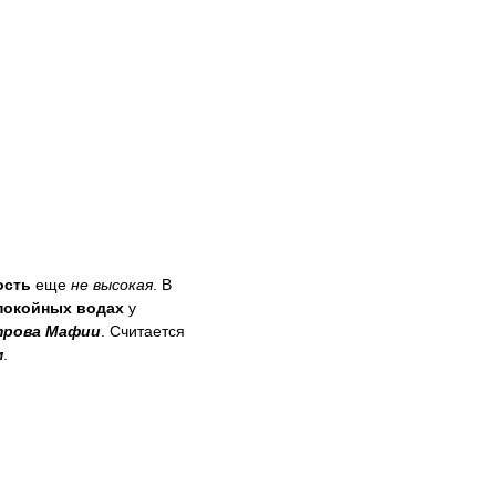
ость
еще
не высокая
. В
покойных водах
у
трова Мафии
. Считается
м
.