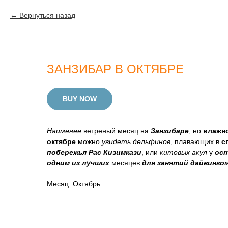
Вернуться назад
ЗАНЗИБАР В ОКТЯБРЕ
BUY NOW
Наименее
ветреный месяц на
Занзибаре
, но
влажн
октябре
можно
увидеть дельфинов
, плавающих в
с
побережья Рас Кизимкази
, или
китовых акул
у
ос
одним из лучших
месяцев
для занятий дайвинго
Месяц: Октябрь