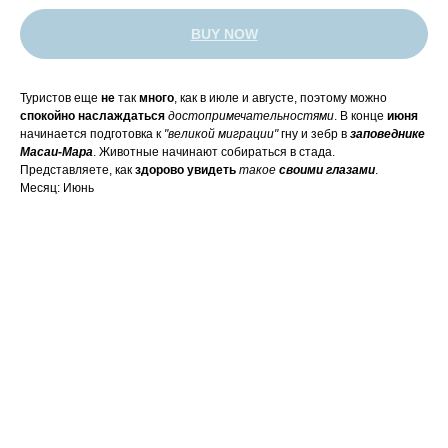
BUY NOW
Туристов еще
не
так
много
, как в июле и августе, поэтому можно
спокойно наслаждаться
достопримечательностями
. В конце
июня
начинается подготовка к
"великой миграции"
гну и зебр в
заповеднике
Масаи-Мара
. Животные начинают собираться в стада.
Представляете, как
здорово
увидеть
такое
своими глазами
.
Месяц: Июнь