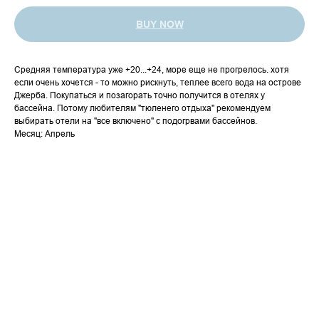
BUY NOW
Средняя температура уже +20...+24, море еще не прогрелось. хотя
если очень хочется - то можно рискнуть, теплее всего вода на острове
Джерба. Покупаться и позагорать точно получится в отелях у
бассейна. Потому любителям "тюленего отдыха" рекомендуем
выбирать отели на "все включено" с подогрвами бассейнов.
Месяц: Апрель