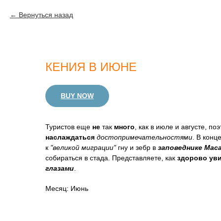
Вернуться назад
КЕНИЯ В ИЮНЕ
BUY NOW
Туристов еще
не
так
много
, как в июле и августе, п
наслаждаться
достопримечательностями
. В конц
к
"великой миграции"
гну и зебр в
заповеднике Мас
собираться в стада. Представляете, как
здорово
ув
глазами
.
Месяц: Июнь