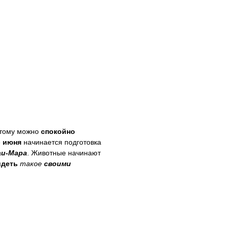
оэтому можно
спокойно
е
июня
начинается подготовка
аи-Мара
. Животные начинают
идеть
такое
своими