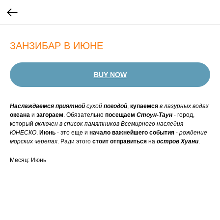
ЗАНЗИБАР В ИЮНЕ
BUY NOW
Наслаждаемся приятной
сухой
погодой
,
купаемся
в лазурных водах
океана
и
загораем
. Обязательно
посещаем
Стоун-Таун
- город,
который
включен в список памятников Всемирного наследия
ЮНЕСКО
.
Июнь
- это еще и
начало важнейшего события
-
рождение
морских черепах
. Ради этого
стоит отправиться
на
остров Хуани
.
Месяц: Июнь