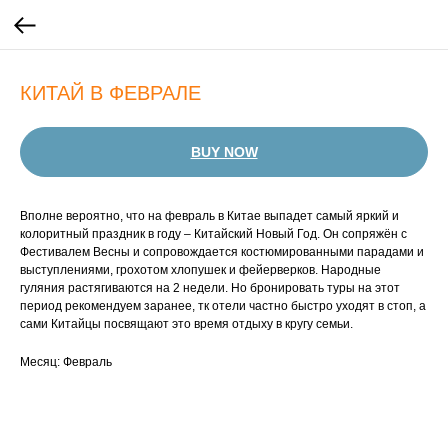
КИТАЙ В ФЕВРАЛЕ
BUY NOW
Вполне вероятно, что на февраль в Китае выпадет самый яркий и
колоритный праздник в году – Китайский Новый Год. Он сопряжён с
Фестивалем Весны и сопровождается костюмированными парадами и
выступлениями, грохотом хлопушек и фейерверков. Народные
гуляния растягиваются на 2 недели. Но бронировать туры на этот
период рекомендуем заранее, тк отели частно быстро уходят в стоп, а
сами Китайцы посвящают это время отдыху в кругу семьи.
Месяц: Февраль