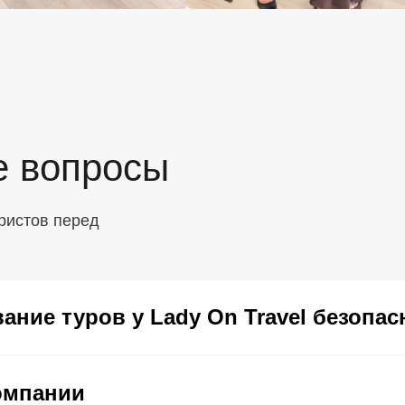
е вопросы
ристов перед
ание туров у Lady On Travel безопас
омпании