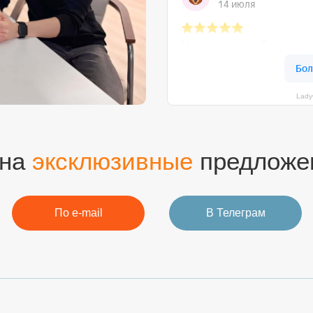
Lady
 на
эксклюзивные
предложе
По e-mail
В Телеграм