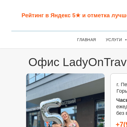
Рейтинг в Яндекс 5★ и отметка лучш
ГЛАВНАЯ
УСЛУГИ
Офис LadyOnTrav
г. П
Горь
Час
ежед
без
+7(