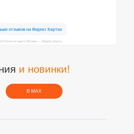
OnTravel на карте Москвы — Яндекс Карты
ния
и новинки!
В MAX