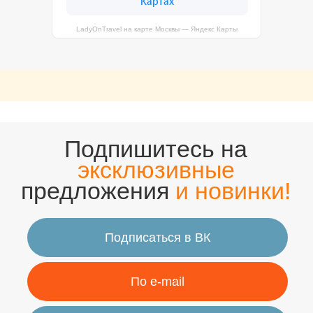
По e-mail
LadyOnTravel на карте Москвы — Яндекс Карты
В Телеграм
В MAX