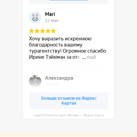
LadyOnTravel на карте Москвы — Яндекс Карты